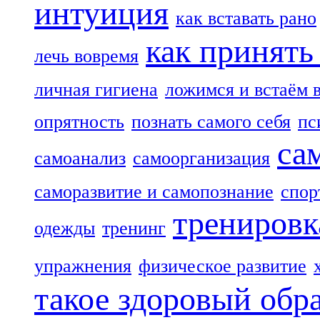
интуиция
как вставать рано
как принять
лечь вовремя
личная гигиена
ложимся и встаём 
опрятность
познать самого себя
пс
са
самоанализ
самоорганизация
саморазвитие и самопознание
спор
тренировк
одежды
тренинг
упражнения
физическое развитие
такое здоровый обр