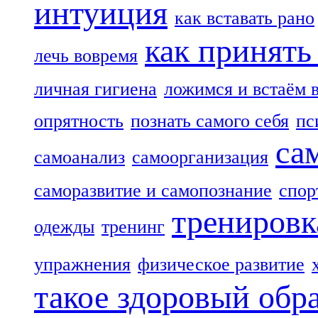
интуиция
как вставать рано
как принять
лечь вовремя
личная гигиена
ложимся и встаём 
опрятность
познать самого себя
пс
са
самоанализ
самоорганизация
саморазвитие и самопознание
спор
тренировк
одежды
тренинг
упражнения
физическое развитие
такое здоровый обр