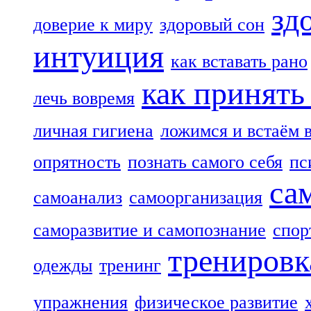
зд
доверие к миру
здоровый сон
интуиция
как вставать рано
как принять
лечь вовремя
личная гигиена
ложимся и встаём 
опрятность
познать самого себя
пс
са
самоанализ
самоорганизация
саморазвитие и самопознание
спор
тренировк
одежды
тренинг
упражнения
физическое развитие