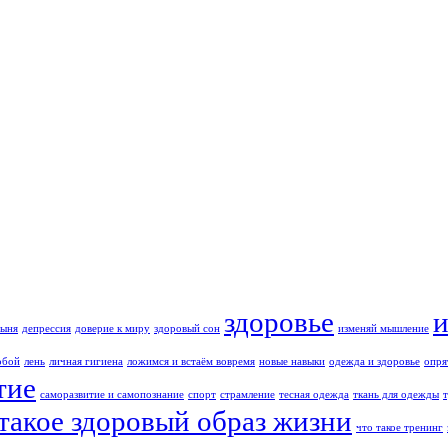
здоровье
дыня
депрессия
доверие к миру
здоровый сон
изменяй мышление
обой
лень
личная гигиена
ложимся и встаём вовремя
новые навыки
одежда и здоровье
опря
тие
саморазвитие и самопознание
спорт
страмление
тесная одежда
ткань для одежды
 такое здоровый образ жизни
что такое тренинг