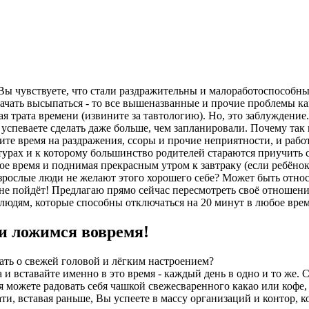
ы чувствуете, что стали раздражительны и малоработоспособны,
начать высыпаться - то все вышеназванные и прочие проблемы ка
стая трата времени (извините за тавтологию). Но, это заблуждени
 успеваете сделать даже больше, чем запланировали. Почему так 
ите время на раздражения, ссоры и прочие неприятности, и работ
урах и к которому большинство родителей стараются приучить св
ное время и поднимая прекрасным утром к завтраку (если ребёно
рослые люди не желают этого хорошего себе? Может быть относят
 не пойдёт! Предлагаю прямо сейчас пересмотреть своё отношени
р-людям, которые способны отключаться на 20 минут в любое вре
 и ложимся вовремя!
ать о свежей головой и лёгким настроением?
 и вставайте именно в это время - каждый день в одно и то же. 
мя можете радовать себя чашкой свежесваренного какао или кофе
и, вставая раньше, Вы успеете в массу организаций и контор, к