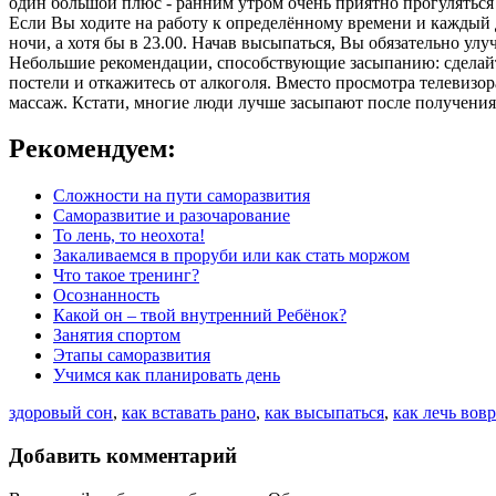
один большой плюс - ранним утром очень приятно прогуляться 
Если Вы ходите на работу к определённому времени и каждый д
ночи, а хотя бы в 23.00. Начав высыпаться, Вы обязательно ул
Небольшие рекомендации, способствующие засыпанию: сделайте 
постели и откажитесь от алкоголя. Вместо просмотра телевизо
массаж. Кстати, многие люди лучше засыпают после получения
Рекомендуем:
Сложности на пути саморазвития
Саморазвитие и разочарование
То лень, то неохота!
Закаливаемся в проруби или как стать моржом
Что такое тренинг?
Осознанность
Какой он – твой внутренний Ребёнок?
Занятия спортом
Этапы саморазвития
Учимся как планировать день
здоровый сон
,
как вставать рано
,
как высыпаться
,
как лечь вов
Добавить комментарий