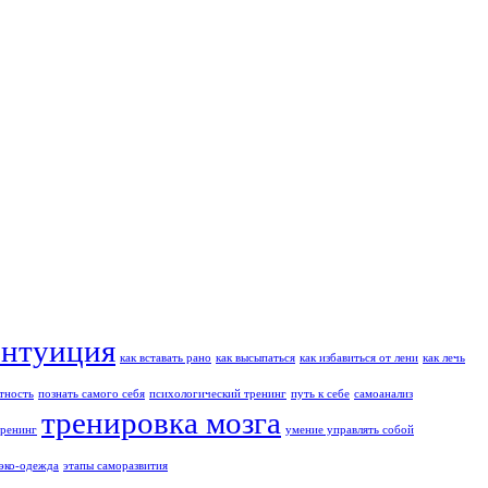
интуиция
как вставать рано
как высыпаться
как избавиться от лени
как лечь
тность
познать самого себя
психологический тренинг
путь к себе
самоанализ
тренировка мозга
тренинг
умение управлять собой
эко-одежда
этапы саморазвития