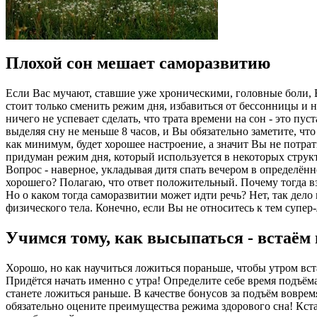
Плохой сон мешает саморазвитию
Если Вас мучают, ставшие уже хроническими, головные боли, В
стоит только сменить режим дня, избавиться от бессонницы и 
ничего не успевает сделать, что трата времени на сон - это пу
выделяя сну не меньше 8 часов, и Вы обязательно заметите, что
как минимум, будет хорошее настроение, а значит Вы не потрат
придуман режим дня, который используется в некоторых структ
Вопрос - наверное, укладывая дитя спать вечером в определён
хорошего? Полагаю, что ответ положительный. Почему тогда вз
Но о каком тогда саморазвитии может идти речь? Нет, так дело
физического тела. Конечно, если Вы не относитесь к тем супе
Учимся тому, как высыпаться - встаём
Хорошо, но как научиться ложиться пораньше, чтобы утром вст
Придётся начать именно с утра! Определите себе время подъёма
станете ложиться раньше. В качестве бонусов за подъём вовре
обязательно оцените преимущества режима здорового сна! Кстат