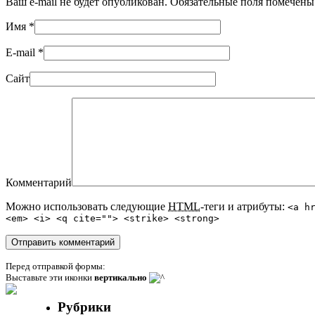
Ваш e-mail не будет опубликован. Обязательные поля помечен
Имя
*
E-mail
*
Сайт
Комментарий
Можно использовать следующие
HTML
-теги и атрибуты:
<a h
<em> <i> <q cite=""> <strike> <strong>
Перед отправкой формы:
Выставьте эти иконки
вертикально
Рубрики