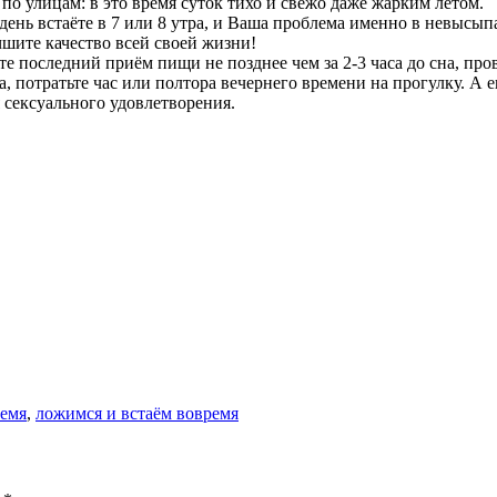
по улицам: в это время суток тихо и свежо даже жарким летом.
ень встаёте в 7 или 8 утра, и Ваша проблема именно в невысыпан
учшите качество всей своей жизни!
последний приём пищи не позднее чем за 2-3 часа до сна, пров
ра, потратьте час или полтора вечернего времени на прогулку. 
 сексуального удовлетворения.
ремя
,
ложимся и встаём вовремя