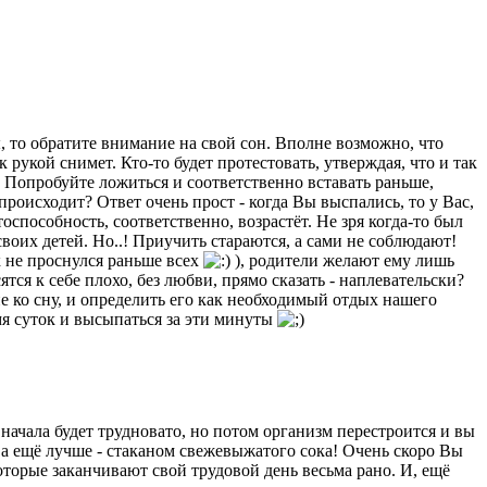
 то обратите внимание на свой сон. Вполне возможно, что
к рукой снимет.
Кто-то будет протестовать, утверждая, что и так
е. Попробуйте ложиться и соответственно вставать раньше,
происходит? Ответ очень прост - когда Вы выспались, то у Вас,
оспособность, соответственно, возрастёт. Не зря когда-то был
оих детей. Но..! Приучить стараются, а сами не соблюдают!
к не проснулся раньше всех
), родители желают ему лишь
ся к себе плохо, без любви, прямо сказать - наплевательски?
е ко сну, и определить его как необходимый отдых нашего
мя суток и высыпаться за эти минуты
Сначала будет трудновато, но потом организм перестроится и вы
, а ещё лучше - стаканом свежевыжатого сока! Очень скоро Вы
оторые заканчивают свой трудовой день весьма рано. И, ещё