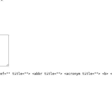
ы
*
ref="" title=""> <abbr title=""> <acronym title=""> <b> 