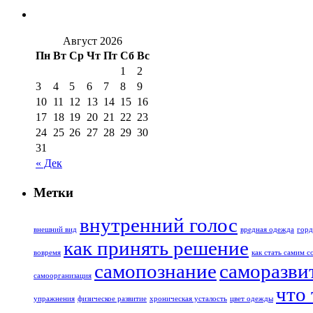
Август 2026
Пн
Вт
Ср
Чт
Пт
Сб
Вс
1
2
3
4
5
6
7
8
9
10
11
12
13
14
15
16
17
18
19
20
21
22
23
24
25
26
27
28
29
30
31
« Дек
Метки
внутренний голос
внешний вид
вредная одежда
гор
как принять решение
вовремя
как стать самим с
самопознание
саморазви
самоорганизация
что
упражнения
физическое развитие
хроническая усталость
цвет одежды